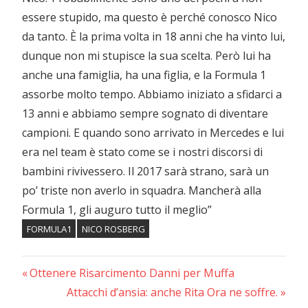
essere stupido, ma questo è perché conosco Nico
da tanto. È la prima volta in 18 anni che ha vinto lui,
dunque non mi stupisce la sua scelta. Però lui ha
anche una famiglia, ha una figlia, e la Formula 1
assorbe molto tempo. Abbiamo iniziato a sfidarci a
13 anni e abbiamo sempre sognato di diventare
campioni. E quando sono arrivato in Mercedes e lui
era nel team è stato come se i nostri discorsi di
bambini rivivessero. Il 2017 sarà strano, sarà un
po’ triste non averlo in squadra. Mancherà alla
Formula 1, gli auguro tutto il meglio”
FORMULA1
NICO ROSBERG
Previous
Navigazione
Ottenere Risarcimento Danni per Muffa
Post:
Next
Attacchi d’ansia: anche Rita Ora ne soffre.
articoli