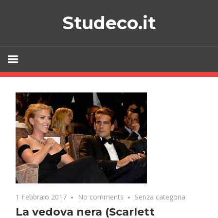
Skip
Studeco.it
to
content
1 Febbraio 2017
No comments
Senza categoria
La vedova nera (Scarlett