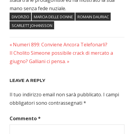
stata tra le protagoniste ed ha mostrato la sua
mano senza fede nuziale.
DIVORZIO
MARCIA DELLE DONNE
ROMAIN DAURIAC
SCARLETT JOHANSSON
Previous
Navigazione
Numeri 899: Conviene Ancora Telefonarli?
Next
Post:
Il Cholito Simeone possibile crack di mercato a
articoli
Post:
giugno? Galliani ci pensa.
LEAVE A REPLY
Il tuo indirizzo email non sarà pubblicato.
I campi
obbligatori sono contrassegnati
*
Commento
*