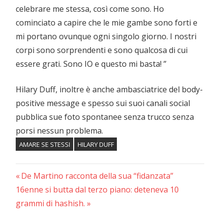
celebrare me stessa, così come sono. Ho
cominciato a capire che le mie gambe sono forti e
mi portano ovunque ogni singolo giorno. I nostri
corpi sono sorprendenti e sono qualcosa di cui
essere grati. Sono IO e questo mi basta! ”
Hilary Duff, inoltre è anche ambasciatrice del body-
positive message e spesso sui suoi canali social
pubblica sue foto spontanee senza trucco senza
porsi nessun problema.
AMARE SE STESSI
HILARY DUFF
Previous
Navigazione
De Martino racconta della sua “fidanzata”
Next
Post:
16enne si butta dal terzo piano: deteneva 10
articoli
Post:
grammi di hashish.