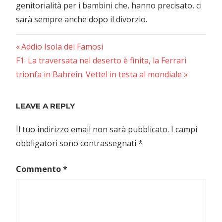
genitorialità per i bambini che, hanno precisato, ci
sarà sempre anche dopo il divorzio.
Previous
Navigazione
Addio Isola dei Famosi
Next
Post:
F1: La traversata nel deserto è finita, la Ferrari
articoli
Post:
trionfa in Bahrein. Vettel in testa al mondiale
LEAVE A REPLY
Il tuo indirizzo email non sarà pubblicato.
I campi
obbligatori sono contrassegnati
*
Commento
*