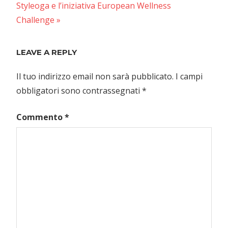
articoli
Next
Styleoga e l’iniziativa European Wellness
Post:
Challenge
LEAVE A REPLY
Il tuo indirizzo email non sarà pubblicato.
I campi
obbligatori sono contrassegnati
*
Commento
*