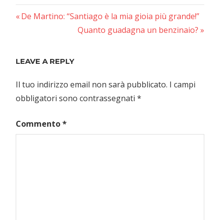
Previous
Navigazione
De Martino: “Santiago è la mia gioia più grande!”
Post:
Next
Quanto guadagna un benzinaio?
articoli
Post:
LEAVE A REPLY
Il tuo indirizzo email non sarà pubblicato.
I campi
obbligatori sono contrassegnati
*
Commento
*