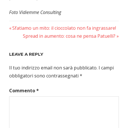
Foto Vidiemme Consulting
Previous
Navigazione
Sfatiamo un mito: il cioccolato non fa ingrassare!
Post:
Next
Spread in aumento: cosa ne pensa Patuelli?
articoli
Post:
LEAVE A REPLY
Il tuo indirizzo email non sarà pubblicato.
I campi
obbligatori sono contrassegnati
*
Commento
*