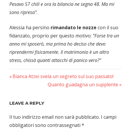
Pesavo 57 chili e ora la bilancia ne segna 48. Ma mi
sono ripresa”.
Alessia ha persino
rimandato
le
nozze
con il suo
fidanzato, proprio per questo motivo:
“Forse tra un
anno mi sposerò, ma prima ho deciso che devo
riprendermi fisicamente. Il matrimonio è un altro
stress, chissà quanti attacchi di panico vero?”
Previous
Navigazione
Bianca Atzei svela un segreto sul suo passato!
Post:
Next
Quanto guadagna un supplente
articoli
Post:
LEAVE A REPLY
Il tuo indirizzo email non sarà pubblicato.
I campi
obbligatori sono contrassegnati
*