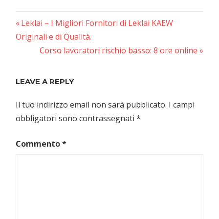
Previous
Navigazione
Leklai – I Migliori Fornitori di Leklai KAEW
Post:
Originali e di Qualità.
articoli
Next
Corso lavoratori rischio basso: 8 ore online
Post:
LEAVE A REPLY
Il tuo indirizzo email non sarà pubblicato.
I campi
obbligatori sono contrassegnati
*
Commento
*