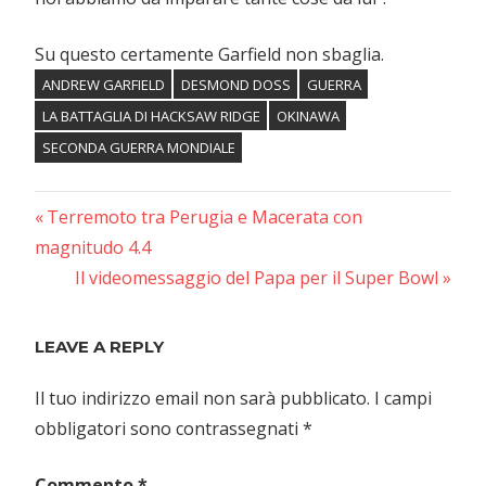
Su questo certamente Garfield non sbaglia.
ANDREW GARFIELD
DESMOND DOSS
GUERRA
LA BATTAGLIA DI HACKSAW RIDGE
OKINAWA
SECONDA GUERRA MONDIALE
Previous
Navigazione
Terremoto tra Perugia e Macerata con
Post:
magnitudo 4.4
articoli
Next
Il videomessaggio del Papa per il Super Bowl
Post:
LEAVE A REPLY
Il tuo indirizzo email non sarà pubblicato.
I campi
obbligatori sono contrassegnati
*
Commento
*