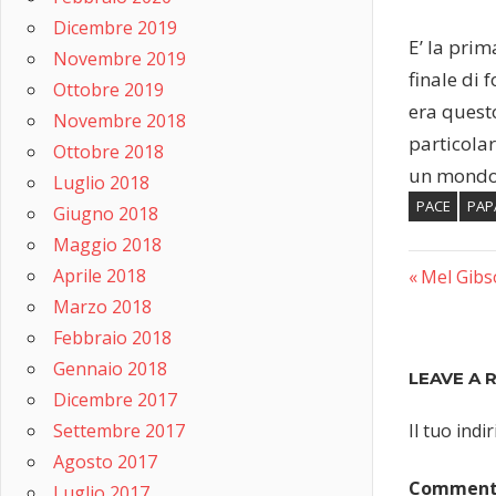
Dicembre 2019
E’ la pri
Novembre 2019
finale di
Ottobre 2019
era quest
Novembre 2018
particolar
Ottobre 2018
un mondo 
Luglio 2018
PACE
PAP
Giugno 2018
Maggio 2018
Aprile 2018
Previous
Navig
Mel Gibso
Marzo 2018
Post:
articol
Febbraio 2018
Gennaio 2018
LEAVE A 
Dicembre 2017
Settembre 2017
Il tuo ind
Agosto 2017
Commen
Luglio 2017