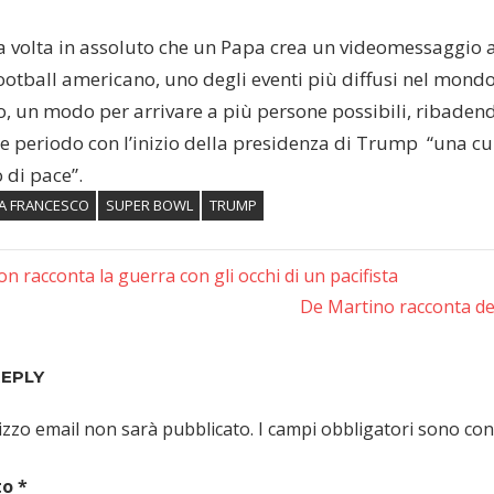
ma volta in assoluto che un Papa crea un videomessaggio 
 football americano, uno degli eventi più diffusi nel mon
o, un modo per arrivare a più persone possibili, ribaden
e periodo con l’inizio della presidenza di Trump “una cul
di pace”.
A FRANCESCO
SUPER BOWL
TRUMP
azione
n racconta la guerra con gli occhi di un pacifista
Next
De Martino racconta del
i
Post:
REPLY
irizzo email non sarà pubblicato.
I campi obbligatori sono co
to
*