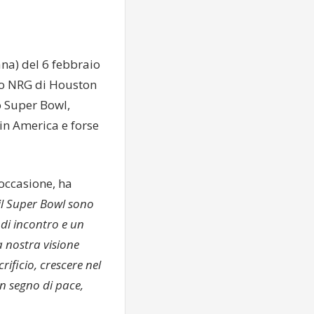
ana) del 6 febbraio
dio NRG di Houston
o Super Bowl,
 in America e forse
occasione, ha
 il Super Bowl sono
di incontro e un
a nostra visione
rificio, crescere nel
un segno di pace,