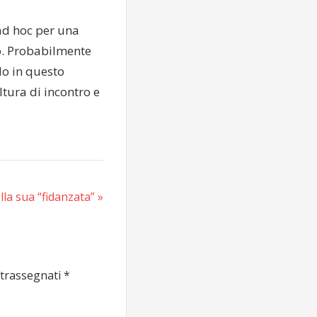
ad hoc per una
do. Probabilmente
do in questo
tura di incontro e
la sua “fidanzata”
ntrassegnati
*