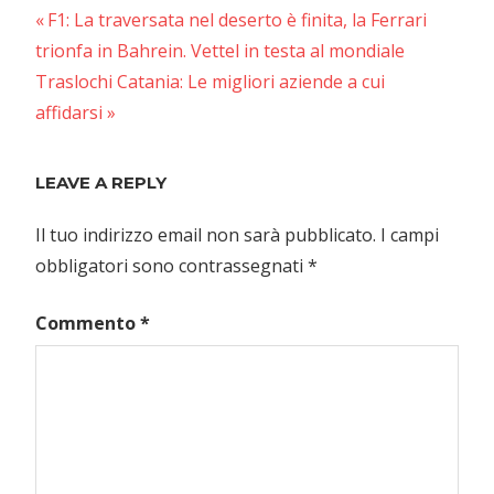
Previous
Navigazione
F1: La traversata nel deserto è finita, la Ferrari
Post:
trionfa in Bahrein. Vettel in testa al mondiale
articoli
Next
Traslochi Catania: Le migliori aziende a cui
Post:
affidarsi
LEAVE A REPLY
Il tuo indirizzo email non sarà pubblicato.
I campi
obbligatori sono contrassegnati
*
Commento
*