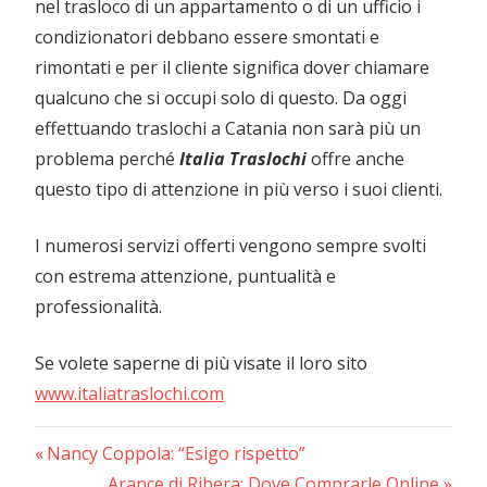
nel trasloco di un appartamento o di un ufficio i
condizionatori debbano essere smontati e
rimontati e per il cliente significa dover chiamare
qualcuno che si occupi solo di questo. Da oggi
effettuando traslochi a Catania non sarà più un
problema perché
Italia Traslochi
offre anche
questo tipo di attenzione in più verso i suoi clienti.
I numerosi servizi offerti vengono sempre svolti
con estrema attenzione, puntualità e
professionalità.
Se volete saperne di più visate il loro sito
www.italiatraslochi.com
Previous
Navigazione
Nancy Coppola: “Esigo rispetto”
Post:
Next
Arance di Ribera: Dove Comprarle Online