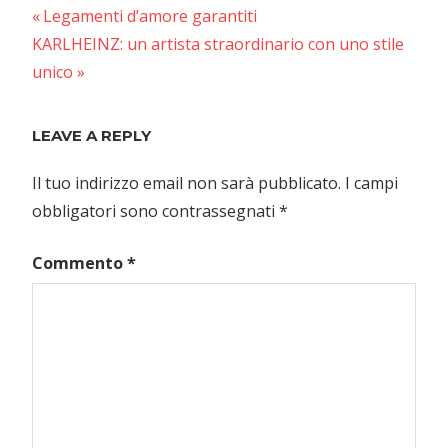
Previous
Navigazione
Legamenti d’amore garantiti
Next
Post:
KARLHEINZ: un artista straordinario con uno stile
articoli
Post:
unico
LEAVE A REPLY
Il tuo indirizzo email non sarà pubblicato.
I campi
obbligatori sono contrassegnati
*
Commento
*