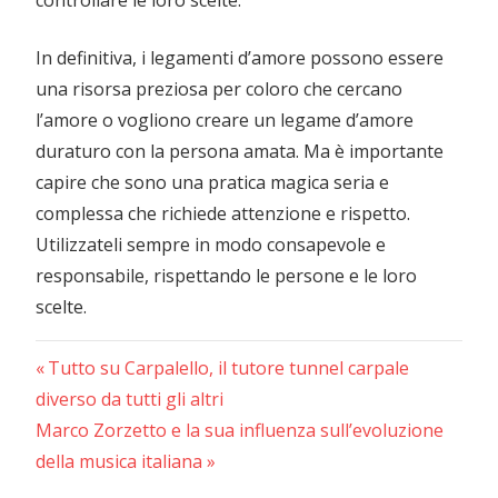
controllare le loro scelte.
In definitiva, i legamenti d’amore possono essere
una risorsa preziosa per coloro che cercano
l’amore o vogliono creare un legame d’amore
duraturo con la persona amata. Ma è importante
capire che sono una pratica magica seria e
complessa che richiede attenzione e rispetto.
Utilizzateli sempre in modo consapevole e
responsabile, rispettando le persone e le loro
scelte.
Previous
Navigazione
Tutto su Carpalello, il tutore tunnel carpale
Post:
diverso da tutti gli altri
articoli
Next
Marco Zorzetto e la sua influenza sull’evoluzione
Post:
della musica italiana