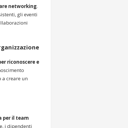
fare networking
.
istenti, gli eventi
ollaborazioni
Organizzazione
per riconoscere e
onoscimento
 a creare un
 per il team
e, i dipendenti