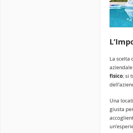
L’Imp
La scelta 
aziendale
fisico
; si
dell’azien
Una locat
giusta per
accoglien
un’esperi