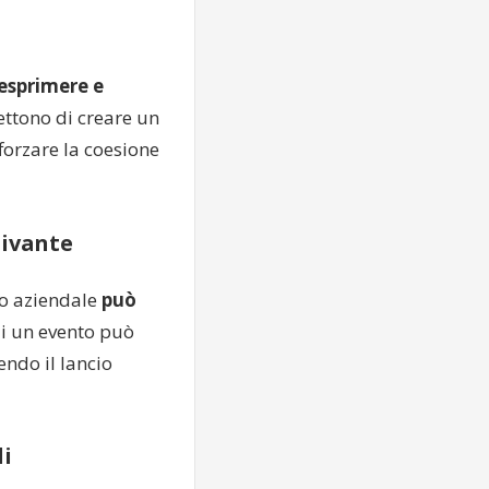
 esprimere e
ettono di creare un
forzare la coesione
tivante
to aziendale
può
di un evento può
endo il lancio
li