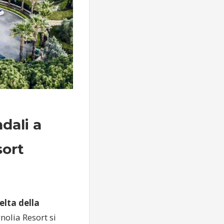
dali a
sort
celta della
nolia Resort si