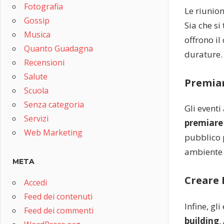
Fotografia
Le riunio
Gossip
Sia che si 
Musica
offrono il
Quanto Guadagna
durature.
Recensioni
Salute
Premiar
Scuola
Senza categoria
Gli event
Servizi
premiare
Web Marketing
pubblico 
ambiente d
META
Creare 
Accedi
Feed dei contenuti
Infine, gl
Feed dei commenti
building
.