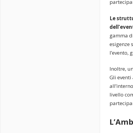
partecipan
Le strutt
dell’even
gamma di s
esigenze s
l’evento, 
Inoltre, 
Gli eventi
all’intern
livello co
partecipan
L’Amb