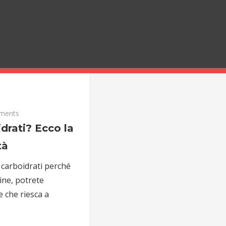
ments
drati? Ecco la
tà
 carboidrati perché
tine, potrete
e che riesca a