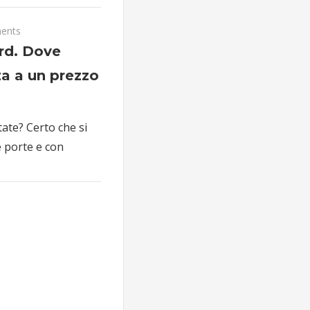
ents
rd. Dove
za a un prezzo
tate? Certo che si
e porte e con