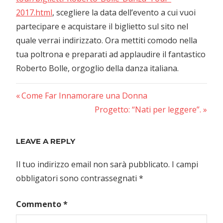
2017.html
, scegliere la data dell’evento a cui vuoi
partecipare e acquistare il biglietto sul sito nel
quale verrai indirizzato. Ora mettiti comodo nella
tua poltrona e preparati ad applaudire il fantastico
Roberto Bolle, orgoglio della danza italiana.
Previous
Navigazione
Come Far Innamorare una Donna
Post:
Next
Progetto: “Nati per leggere”.
articoli
Post:
LEAVE A REPLY
Il tuo indirizzo email non sarà pubblicato.
I campi
obbligatori sono contrassegnati
*
Commento
*