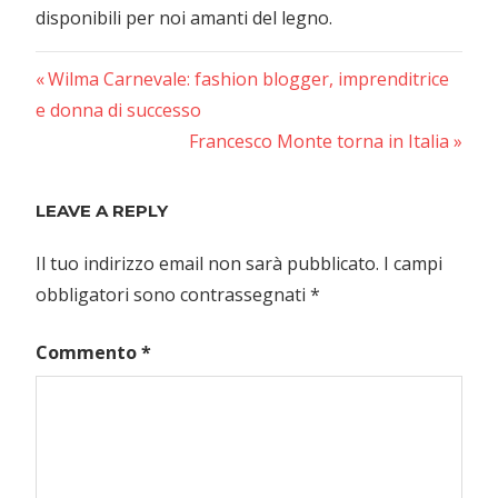
disponibili per noi amanti del legno.
Previous
Navigazione
Wilma Carnevale: fashion blogger, imprenditrice
Post:
e donna di successo
articoli
Next
Francesco Monte torna in Italia
Post:
LEAVE A REPLY
Il tuo indirizzo email non sarà pubblicato.
I campi
obbligatori sono contrassegnati
*
Commento
*