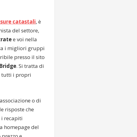
isure catastali
, è
ista del settore,
trate
e voi nella
ra i migliori gruppi
ribile presso il sito
Bridge
. Si tratta di
tutti i propri
’associazione o di
le risposte che
i recapiti
ulla homepage del
o prezzo e