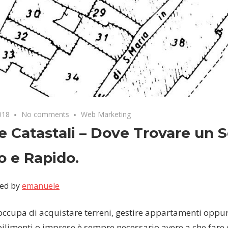
018
No comments
Web Marketing
e Catastali – Dove Trovare un S
o e Rapido.
ed by
emanuele
 occupa di acquistare terreni, gestire appartamenti oppur
bilimenti o imprese è sempre necessario avere a che fare