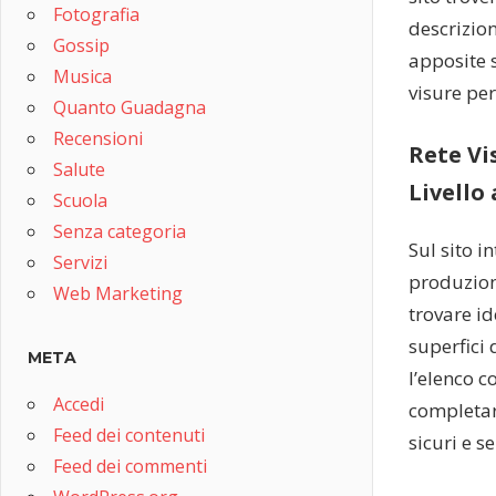
Fotografia
descrizion
Gossip
apposite s
Musica
visure pe
Quanto Guadagna
Recensioni
Rete Vi
Salute
Livello
Scuola
Senza categoria
Sul sito i
Servizi
produzione
Web Marketing
trovare id
superfici 
META
l’elenco c
Accedi
completar
Feed dei contenuti
sicuri e s
Feed dei commenti