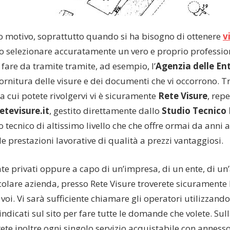
o motivo, soprattutto quando si ha bisogno di ottenere
v
o selezionare accuratamente un vero e proprio profession
fare da tramite tramite, ad esempio, l’
Agenzia delle En
fornitura delle visure e dei documenti che vi occorrono. T
 a cui potete rivolgervi vi è sicuramente
Rete Visure
, repe
etevisure.it
, gestito direttamente dallo
Studio Tecnico 
 tecnico di altissimo livello che che offre ormai da anni a 
lle prestazioni lavorative di qualità a prezzi vantaggiosi.
ate privati oppure a capo di un’impresa, di un ente, di un
olare azienda, presso Rete Visure troverete sicuramente 
voi. Vi sarà sufficiente chiamare gli operatori utilizzando 
 indicati sul sito per fare tutte le domande che volete. S
rete inoltre ogni singolo servizio acquistabile con anness