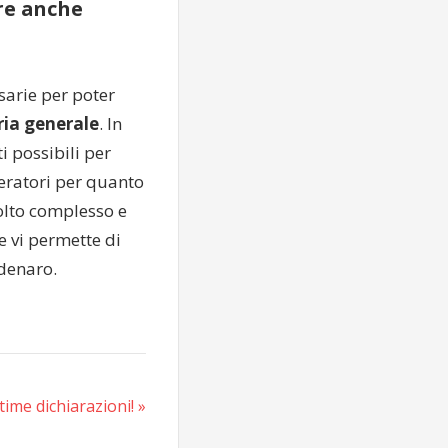
ere anche
ssarie per poter
ia generale
. In
i possibili per
peratori per quanto
olto complesso e
e vi permette di
denaro.
ltime dichiarazioni!