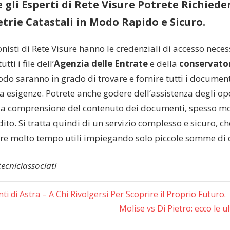
 gli Esperti di Rete Visure Potrete Richied
trie Catastali in Modo Rapido e Sicuro.
onisti di Rete Visure hanno le credenziali di accesso nece
tti i file dell’
Agenzia delle Entrate
e della
conservator
o saranno in grado di trovare e fornire tutti i document
a esigenze. Potrete anche godere dell’assistenza degli o
la comprensione del contenuto dei documenti, spesso m
to. Si tratta quindi di un servizio complesso e sicuro, ch
re molto tempo utili impiegando solo piccole somme di 
tecniciassociati
azione
i di Astra – A Chi Rivolgersi Per Scoprire il Proprio Futuro.
Next
Molise vs Di Pietro: ecco le u
i
Post: