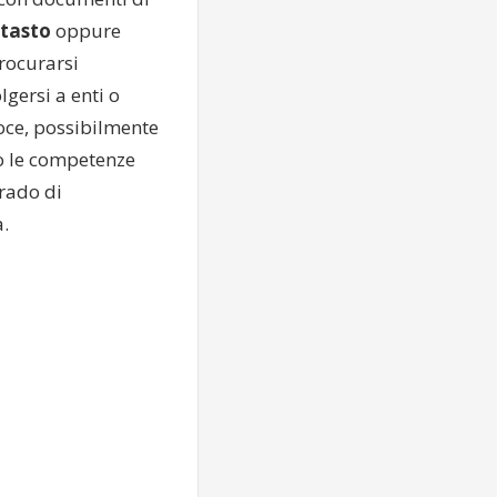
tasto
oppure
procurarsi
gersi a enti o
oce, possibilmente
no le competenze
grado di
a.