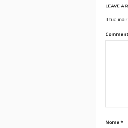
LEAVE A 
Il tuo ind
Commen
Nome
*