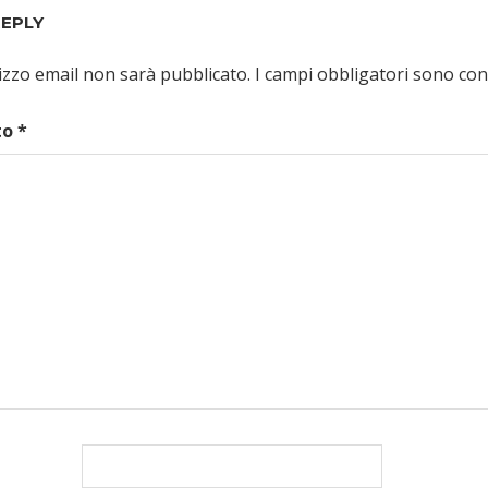
REPLY
irizzo email non sarà pubblicato.
I campi obbligatori sono co
to
*