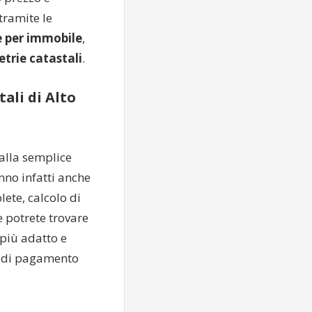
tramite le
e per immobile
,
trie catastali
.
ali di Alto
dalla semplice
nno infatti anche
lete, calcolo di
e potrete trovare
 più adatto e
i di pagamento