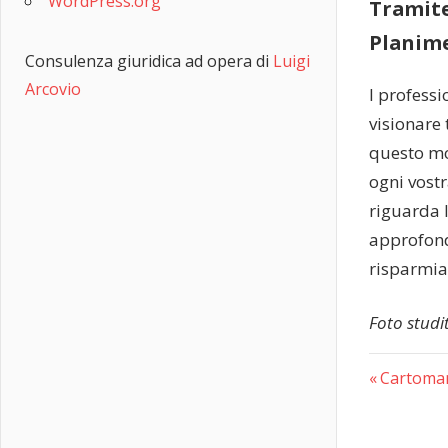
WordPress.org
Tramite
Planime
Consulenza giuridica ad opera di
Luigi
Arcovio
I professi
visionare tu
questo mod
ogni vostr
riguarda 
approfondi
risparmia
Foto studi
Previous
Navig
Cartomant
Post:
articol