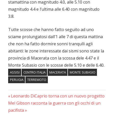
stamattina con magnitudo 4.0, alle 5.10 con
magnitudo 4.4 e l’ultima alle 6.40 con magnitudo
3.8.
Tutte scosse che hanno fatto seguito ad uno
sciame prolungatosi dall’1 alle 7 di questa mattina
che non ha fatto dormire sonni tranqulli agli
abitanti: le zone interessate dai sismi sono state la
provincia di Macerata con la scossa dele 4.47 e il
Monte Subasio con le scosse delle 5.10 e delle 6.40.
ASSISI
CENTRO ITALIA
MACERATA
MONTE SUBASIO
PERUGIA
TERREMOTO
Previous
Navigazione
Leonardo DiCaprio torna con un nuovo progetto
Next
Post:
Mel Gibson racconta la guerra con gli occhi di un
articoli
Post:
pacifista