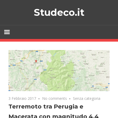
Skip
Studeco.it
to
content
3 Febbraio 2017
No comments
Senza categoria
Terremoto tra Perugia e
Macerata con magnitudo 4.4