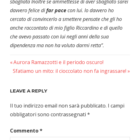
sbagliata Inoltre se ammettesse di aver sbagliato sarei
davvero felice di
far pace
con lui. Io davvero ho
cercato di convincerlo a smettere pensate che gli ho
anche raccontato di mio figlio Riccardino e di quello
che avevo passato con lui negli anni della sua
dipendenza ma non ha voluto darmi retta”.
Previous
Navigazione
Aurora Ramazzotti e il periodo oscuro!
Next
Post:
Sfatiamo un mito: il cioccolato non fa ingrassare!
articoli
Post:
LEAVE A REPLY
Il tuo indirizzo email non sarà pubblicato.
I campi
obbligatori sono contrassegnati
*
Commento
*